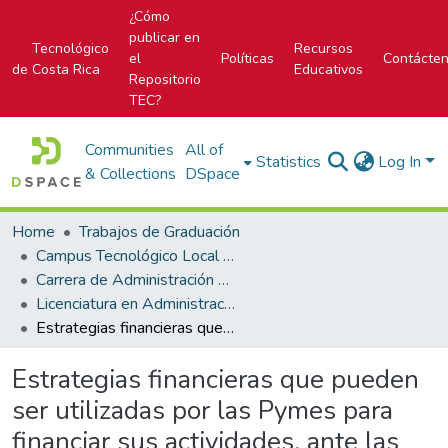
¿Cómo
publicar en
Tecnológico
Recursos
el
Políticas
Contácte
de Costa Rica
Educativos
Repositorio
TEC?
Communities
All of
Statistics
Log In
& Collections
DSpace
Home
Trabajos de Graduación
Campus Tecnológico Local San José
Carrera de Administración de Empresa
Licenciatura en Administración de Empresas
Estrategias financieras que pueden ser utilizadas por las Pymes para financiar sus actividades, ante las restricciones de crédito que hay en el mercado para estas
Estrategias financieras que pueden
ser utilizadas por las Pymes para
financiar sus actividades, ante las