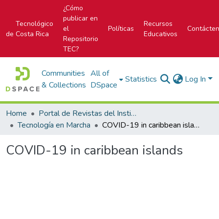
¿Cómo
publicar en
Tecnológico
Recursos
el
Políticas
Contácte
de Costa Rica
Educativos
Repositorio
TEC?
Communities
All of
Statistics
Log In
& Collections
DSpace
Home
Portal de Revistas del Instituto Tecnológico de Costa Rica
Tecnología en Marcha
COVID-19 in caribbean islands
COVID-19 in caribbean islands