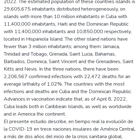
2022. The estimated population of these countries islands is
29,605,675 inhabitants distributed heterogeneously, on
islands with more than 10 million inhabitants in Cuba with
11,400,000 inhabitants, Haiti and the Dominican Republic
with 11,400,000 inhabitants and 10,850,000 respectively,
located in Hispaniola Island. The other island nations have
fewer than 3 million inhabitants; among them: Jamaica,
Trinidad and Tobago, Grenada, Saint Lucia, Bahamas,
Barbados, Dominica, Saint Vincent and the Grenadines, Saint
Kitts and Nevis. In the three nations, there have been
2,206,567 confirmed infections with 22,472 deaths for an
average lethality of 1.02%. The countries with the most
infections and deaths are Cuba and the Dominican Republic.
Advances in vaccination indicate that, as of April 8, 2022,
Cuba leads both in Caribbean Islands, as well as worldwide
and in America the continent.
El presente estudio describe, en tiempo real la evolución de
la COVID-19 en trece naciones insulares de América Central,
a más de dos años del inicio de la crisis sanitaria global,