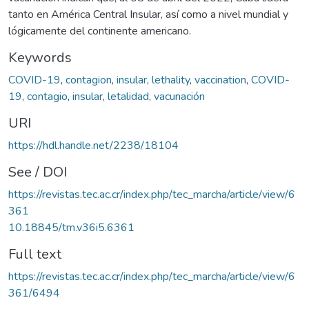
tanto en América Central Insular, así como a nivel mundial y
lógicamente del continente americano.
Keywords
COVID-19
,
contagion
,
insular
,
lethality
,
vaccination
,
COVID-
19
,
contagio
,
insular
,
letalidad
,
vacunación
URI
https://hdl.handle.net/2238/18104
See / DOI
https://revistas.tec.ac.cr/index.php/tec_marcha/article/view/6
361
10.18845/tm.v36i5.6361
Full text
https://revistas.tec.ac.cr/index.php/tec_marcha/article/view/6
361/6494