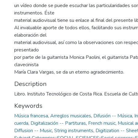
un vídeo donde se puede escuchar las particularidades so
instrumentos. Éste
material audiovisual tiene su enlace al final del presente li
Al invaluable aporte de todos ellos, facilitando sus instru
elaboración del
material audiovisual, así como la observaciones con respec
presentado
por parte de la guitarrista Monica Paolini, el guitarrista Pa
clavecinista
María Clara Vargas, se da un eterno agradecimiento.
Description
Libro. Instituto Tecnológico de Costa Rica. Escuela de Cul
Keywords
Música francesa
,
Arreglos musicales
,
Difusión -- Música
,
I
cuerda
,
Digitalización -- Partituras
,
French music
,
Musical 
Diffusion -- Music
,
String instruments
,
Digitization -- Shee