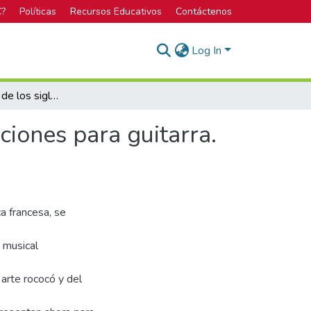
C?
Políticas
Recursos Educativos
Contáctenos
Log In
Música Francesa de los siglos XVII y XVIII: transcripciones para guitarra. Segunda edición, 2024
pciones para guitarra.
a francesa, se
 musical
 arte rococó y del