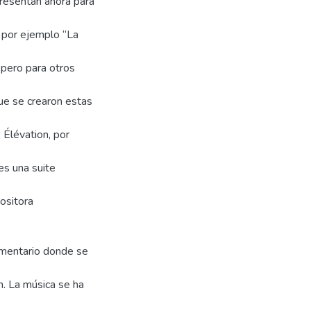
presentan ahora para
o por ejemplo “La
pero para otros
que se crearon estas
 Élévation, por
es una suite
ositora
omentario donde se
n. La música se ha