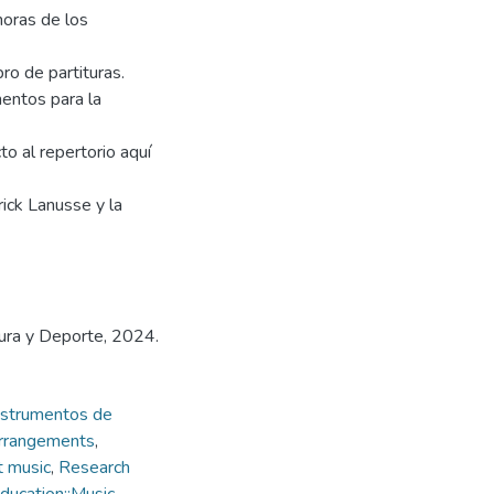
noras de los
bro de partituras.
mentos para la
to al repertorio aquí
trick Lanusse y la
tura y Deporte, 2024.
nstrumentos de
arrangements
,
t music
,
Research