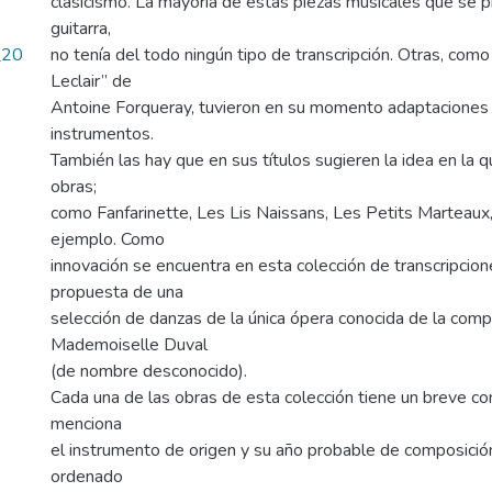
clasicismo. La mayoría de estas piezas musicales que se 
guitarra,
_20
no tenía del todo ningún tipo de transcripción. Otras, com
Leclair” de
Antoine Forqueray, tuvieron en su momento adaptaciones 
instrumentos.
También las hay que en sus títulos sugieren la idea en la 
obras;
como Fanfarinette, Les Lis Naissans, Les Petits Marteaux,
ejemplo. Como
innovación se encuentra en esta colección de transcripcion
propuesta de una
selección de danzas de la única ópera conocida de la comp
Mademoiselle Duval
(de nombre desconocido).
Cada una de las obras de esta colección tiene un breve c
menciona
el instrumento de origen y su año probable de composició
ordenado