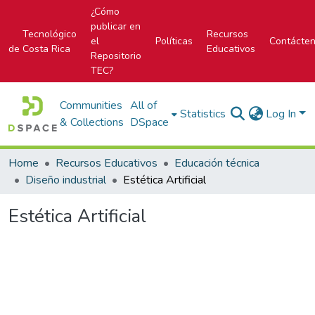
¿Cómo
publicar en
Tecnológico
Recursos
el
Políticas
Contácte
de Costa Rica
Educativos
Repositorio
TEC?
Communities
All of
Statistics
Log In
& Collections
DSpace
Home
Recursos Educativos
Educación técnica
Diseño industrial
Estética Artificial
Estética Artificial