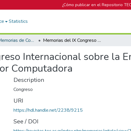
¿Cómo publicar en el Repositorio TE
ce
Statistics
Portal de Memorias de Congresos
Memorias del IX Congreso Internacional sobre la Enseñanza de la Matemática asistida por Computadora
eso Internacional sobre la E
por Computadora
Description
Congreso
URI
https://hdl.handle.net/2238/9215
See / DOI