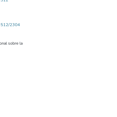
/2512
w/2512/2304
nal sobre la