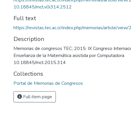
https://revistas.tec.ac.cr/index.php/memorias/article/view
10.18845/mct.v0i314.2512
Full text
https://revistas.tec.ac.cr/index.php/memorias/article/vie
Description
Memorias de congresos TEC; 2015: IX Congreso Internacio
Enseñanza de la Matemática asistida por Computadora
10.18845/mct.2015.314
Collections
Portal de Memorias de Congresos
Full item page