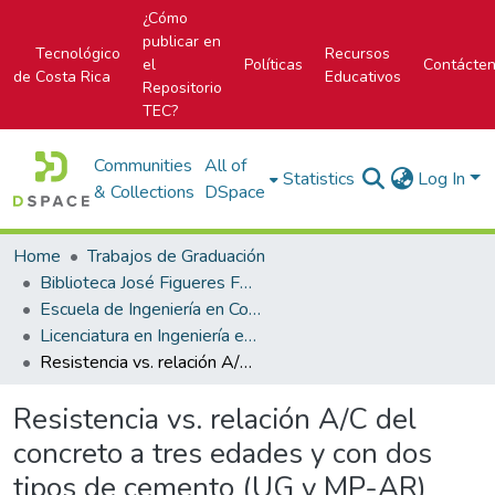
¿Cómo
publicar en
Tecnológico
Recursos
el
Políticas
Contácte
de Costa Rica
Educativos
Repositorio
TEC?
Communities
All of
Statistics
Log In
& Collections
DSpace
Home
Trabajos de Graduación
Biblioteca José Figueres Ferrer
Escuela de Ingeniería en Construcción
Licenciatura en Ingeniería en Construcción
Resistencia vs. relación A/C del concreto a tres edades y con dos tipos de cemento (UG y MP-AR)
Resistencia vs. relación A/C del
concreto a tres edades y con dos
tipos de cemento (UG y MP-AR)