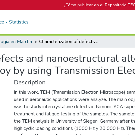
¿Cómo publicar en el Repositorio TE
ce
Statistics
logía en Marcha
Characterization of defects and nanoestructural alterations in the Nimonic 80A superalloy by using Transmission Electron Microscopy
fects and nanoestructural alt
oy by using Transmission Ele
Description
In this work, TEM (Transmission Electron Microscope) sam
used in aeronautic applications were analyze. The main obje
was to study intercrystalline defects in Nimonic 80A super
treatment and fatigue testing of the samples. The sample
the TEM analysis in University of Siegen, Germany after t
high cyclic loading conditions (1000 Hz y 20 000 Hz). Th