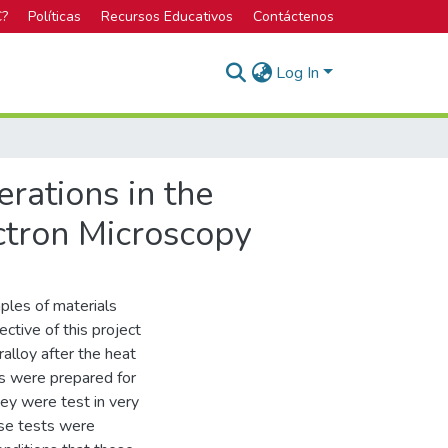
C?
Políticas
Recursos Educativos
Contáctenos
Log In
erations in the
ctron Microscopy
ples of materials
ctive of this project
alloy after the heat
s were prepared for
hey were test in very
ese tests were