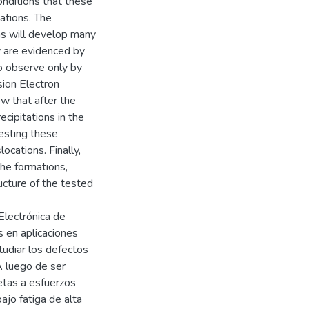
nditions that these
cations. The
ns will develop many
y are evidenced by
to observe only by
sion Electron
w that after the
cipitations in the
esting these
ocations. Finally,
the formations,
ucture of the tested
Electrónica de
s en aplicaciones
tudiar los defectos
A luego de ser
etas a esfuerzos
jo fatiga de alta