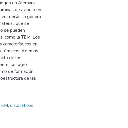
Siegen en Alemania,
urbinas de avión o en
uerzo mecánico genera
terial, que se
olo se pueden
s, como la TEM. Los
 característicos en
s térmicos. Además,
ucto de los
ente, se logró
ismo de formación,
oestructura de las
TEM
,
dislocations
,