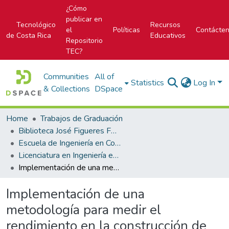
¿Cómo
publicar en
Tecnológico
Recursos
el
Políticas
Contácte
de Costa Rica
Educativos
Repositorio
TEC?
Communities
All of
Statistics
Log In
& Collections
DSpace
Home
Trabajos de Graduación
Biblioteca José Figueres Ferrer
Escuela de Ingeniería en Construcción
Licenciatura en Ingeniería en Construcción
Implementación de una metodología para medir el rendimiento en la construcción de líneas de distribución eléctrica
Implementación de una
metodología para medir el
rendimiento en la construcción de