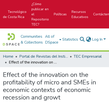
¿Cómo
publicar en
Tecnológico
Recursos
el
Políticas
Contácte
de Costa Rica
Educativos
Repositorio
TEC?
Communities
All of
Statistics
Log In
& Collections
DSpace
Home
Portal de Revistas del Instituto Tecnológico de Costa Rica
TEC Empresarial
Effect of the innovation on the profitability of micro and SMEs in economic contexts of economic recession and growt
Effect of the innovation on the
profitability of micro and SMEs in
economic contexts of economic
recession and growt