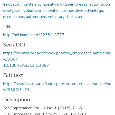
Innovación
,
ventaja competitiva
,
Microempresas
,
automoción
,
divulgación voluntaria
,
innovation
,
competitive advantage
,
micro-smes
,
automotive
,
voluntary disclosure
URI
http://hdl.handle.net/2238/12777
See / DOI
https://revistas.tec.ac.cr/index.php/tec_empresarial/article/vie
w/3567
10.18845/te.v12i1.3567
Full text
https://revistas.tec.ac.cr/index.php/tec_empresarial/article/vie
w/3567/3174
Description
Tec Empresarial; Vol. 12 No. 1 (2018); 7-18
TEC Empresarial; Vol. 12 Núm. 1 (2018); 7-18