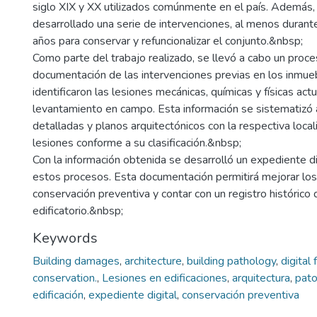
siglo XIX y XX utilizados comúnmente en el país. Además, 
desarrollado una serie de intervenciones, al menos durant
años para conservar y refuncionalizar el conjunto.&nbsp;
Como parte del trabajo realizado, se llevó a cabo un proc
documentación de las intervenciones previas en los inmue
identificaron las lesiones mecánicas, químicas y físicas ac
levantamiento en campo. Esta información se sistematizó 
detalladas y planos arquitectónicos con la respectiva local
lesiones conforme a su clasificación.&nbsp;
Con la información obtenida se desarrolló un expediente di
estos procesos. Esta documentación permitirá mejorar l
conservación preventiva y contar con un registro histórico
edificatorio.&nbsp;
Keywords
Building damages
,
architecture
,
building pathology
,
digital f
conservation.
,
Lesiones en edificaciones
,
arquitectura
,
pato
edificación
,
expediente digital
,
conservación preventiva