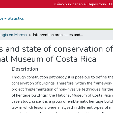
¿Cómo publicar en el Repositorio TE
ce
Statistics
logía en Marcha
Intervention processes and state of conservation of the building complex of the National Museum of Costa Rica
s and state of conservation of
nal Museum of Costa Rica
Description
Through construction pathology, it is possible to define th
conservation of buildings. Therefore, within the framework
project ‘Implementation of non-invasive techniques for th
of heritage buildings’, the National Museum of Costa Rica
case study, since it is a group of emblematic heritage buil
law, in which lesions were analyzed in different types of m