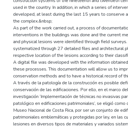
construction systems of the nineteenth and twentieth ce
used in the country. In addition, in which a series of inter
developed, at least during the last 15 years to conserve a
the complex.&nbsp;
As part of the work carried out, a process of documentati
interventions in the buildings was done and the current me
and physical lesions were identified through field surveys.
systematized through 27 detailed files and architectural p
respective location of the lesions according to their classi
A digital file was developed with the information obtaine
these processes. This documentation will allow us to imp
conservation methods and to have a historical record of th
A través de la patología de la construcción es posible defi
conservación de las edificaciones. Por ello, en el marco d
investigación ‘Implementación de técnicas no invasivas par
patológico en edificaciones patrimoniales’, se eligió como 
Museo Nacional de Costa Rica, por ser un conjunto de edif
patrimoniales emblemáticas y protegidas por ley, en las cu
lesiones en diversos tipos de materiales y variados siste