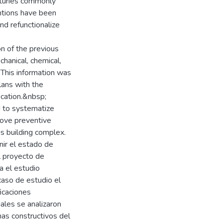
nturies commonly
ventions have been
nd refunctionalize
on of the previous
chanical, chemical,
 This information was
lans with the
fication.&nbsp;
d to systematize
rove preventive
is building complex.
nir el estado de
el proyecto de
a el estudio
caso de estudio el
icaciones
ales se analizaron
mas constructivos del