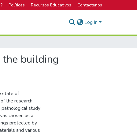
C?
Políticas
Recursos Educativos
Contáctenos
Log In
 the building
e state of
 of the research
e pathological study
 was chosen as a
dings protected by
aterials and various