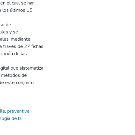
en el cual se han
e los últimos 15
eso de
bles y se
tuales, mediante
a través de 27 fichas
ización de las
gital que sistematiza
os métodos de
 de este conjunto
ile
,
preventive
logía de la