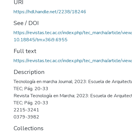
URI
https://hdl.handle.net/2238/18246
See / DOI
https://revistas.tec.ac.cr/index.php/tec_marcha/article/vi
10.18845/tm.v36i9.6955
Full text
https://revistas.tec.ac.cr/index.php/tec_marcha/article/v
Description
Tecnología en marcha Journal; 2023: Escuela de Arquitect
TEC; Pág. 20-33
Revista Tecnología en Marcha; 2023: Escuela de Arquitec
TEC; Pág. 20-33
2215-3241
0379-3982
Collections