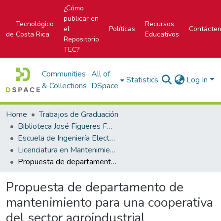
¿Cómo
publicar en
Tecnológico
Recursos
el
Políticas
Contácte
de Costa Rica
Educativos
Repositorio
TEC?
Communities
All of
Statistics
Log In
& Collections
DSpace
Home
Trabajos de Graduación
Biblioteca José Figueres Ferrer
Escuela de Ingeniería Electromecánica
Licenciatura en Mantenimiento Industrial
Propuesta de departamento de mantenimiento para una cooperativa del sector agroindustrial
Propuesta de departamento de
mantenimiento para una cooperativa
del sector agroindustrial