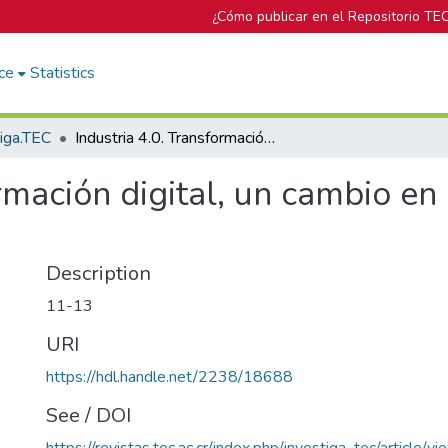
¿Cómo publicar en el Repositorio TE
ce
Statistics
tiga.TEC
Industria 4.0. Transformación digital, un cambio en el que participamos todos.
ormación digital, un cambio en
Description
11-13
URI
https://hdl.handle.net/2238/18688
See / DOI