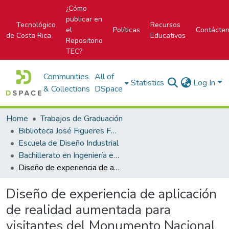
¿Cómo
publicar en
Tecnológico
Recursos
el
Políticas
Contácte
de Costa Rica
Educativos
Repositorio
TEC?
Communities
All of
Statistics
Log In
& Collections
DSpace
Home
Trabajos de Graduación
Biblioteca José Figueres Ferrer
Escuela de Diseño Industrial
Bachillerato en Ingeniería en Diseño Industrial
Diseño de experiencia de aplicación de realidad aumentada para visitantes del Monumento Nacional Guayabo
Diseño de experiencia de aplicación
de realidad aumentada para
visitantes del Monumento Nacional