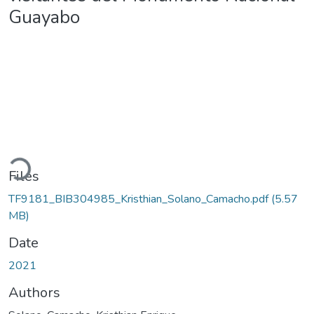
Guayabo
ading...
Files
TF9181_BIB304985_Kristhian_Solano_Camacho.pdf
(5.57
MB)
Date
2021
Authors