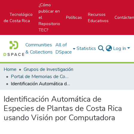
¿Cómo
publicar en
Tecnológico
Recursos
el
Políticas
Contácte
de Costa Rica
Educativos
Repositorio
TEC?
Communities
All of
Statistics
Log In
& Collections
DSpace
Home
Grupos de Investigación
Portal de Memorias de Congresos
Identificación Automática de Especies de Plantas de Costa Rica usando Visión por Computadora
Identificación Automática de
Especies de Plantas de Costa Rica
usando Visión por Computadora