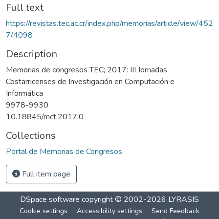
Full text
https://revistas.tec.ac.cr/index.php/memorias/article/view/452
7/4098
Description
Memorias de congresos TEC; 2017: III Jornadas
Costarricenses de Investigación en Computación e
Informática
9978-9930
10.18845/mct.2017.0
Collections
Portal de Memorias de Congresos
Full item page
DSpace software
copyright © 2002-2026
LYRASIS
Cookie settings
Accessibility settings
Send Feedback