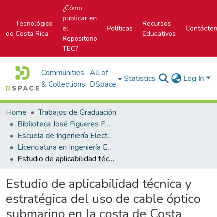
¿Cómo
publicar en
Tecnológico
Recursos
el
Políticas
Contácte
de Costa Rica
Educativos
Repositorio
TEC?
Communities
All of
Statistics
Log In
& Collections
DSpace
Home
Trabajos de Graduación
Biblioteca José Figueres Ferrer
Escuela de Ingeniería Electrónica
Licenciatura en Ingeniería Electrónica
Estudio de aplicabilidad técnica y estratégica del uso de cable óptico submarino en la costa de Costa Rica.
Estudio de aplicabilidad técnica y
estratégica del uso de cable óptico
submarino en la costa de Costa