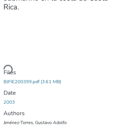
Rica.
ding...
Files
BJFIE200399.pdf
(3.61 MB)
Date
2003
Authors
Jiménez-Torres, Gustavo Adolfo