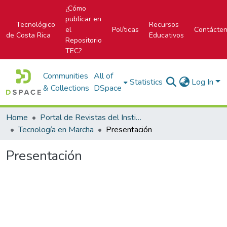
¿Cómo
publicar en
Tecnológico
Recursos
el
Políticas
Contácte
de Costa Rica
Educativos
Repositorio
TEC?
Communities
All of
Statistics
Log In
& Collections
DSpace
Home
Portal de Revistas del Instituto Tecnológico de Costa Rica
Tecnología en Marcha
Presentación
Presentación