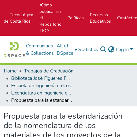
¿Cómo
publicar en
Tecnológico
Recursos
el
Políticas
Contácte
de Costa Rica
Educativos
Repositorio
TEC?
Communities
All of
Statistics
Log In
& Collections
DSpace
Home
Trabajos de Graduación
Biblioteca José Figueres Ferrer
Escuela de Ingeniería en Construcción
Licenciatura en Ingeniería en Construcción
Propuesta para la estandarización de la nomenclatura de los materiales de los proyectos de la empresa Creative Engineering S.R.L
Propuesta para la estandarización
de la nomenclatura de los
materiales de los proyectos de la