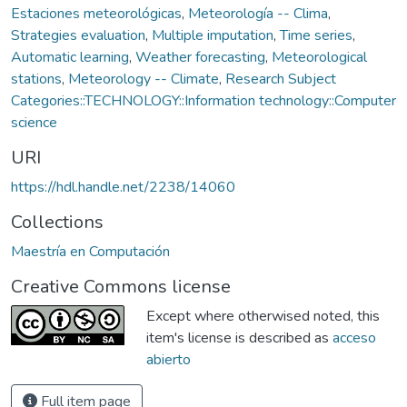
Estaciones meteorológicas
,
Meteorología -- Clima
,
Strategies evaluation
,
Multiple imputation
,
Time series
,
Automatic learning
,
Weather forecasting
,
Meteorological
stations
,
Meteorology -- Climate
,
Research Subject
Categories::TECHNOLOGY::Information technology::Computer
science
URI
https://hdl.handle.net/2238/14060
Collections
Maestría en Computación
Creative Commons license
Except where otherwised noted, this
item's license is described as
acceso
abierto
Full item page