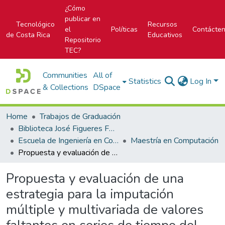
¿Cómo
publicar en
Tecnológico
Recursos
el
Políticas
Contácte
de Costa Rica
Educativos
Repositorio
TEC?
Communities
All of
Statistics
Log In
& Collections
DSpace
Home
Trabajos de Graduación
Biblioteca José Figueres Ferrer
Escuela de Ingeniería en Computación
Maestría en Computación
Propuesta y evaluación de una estrategia para la imputación múltiple y multivariada de valores faltantes en series de tiempo del campo meteorológico utilizando aprendizaje automático = Proposal and evaluation of a strategy for multiple and multivariate imputación of missing values in time series of the meteorological field using machine learning
Propuesta y evaluación de una
estrategia para la imputación
múltiple y multivariada de valores