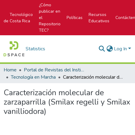
¿Cómo
publicar en
Tecnológico
Recursos
el
Políticas
Contácte
de Costa Rica
Educativos
Repositorio
TEC?
Statistics
Log In
Home
Portal de Revistas del Instituto Tecnológico de Costa Rica
Tecnología en Marcha
Caracterización molecular de zarzaparrilla (Smilax regelli y Smilax vanilliodora)
Caracterización molecular de
zarzaparrilla (Smilax regelli y Smilax
vanilliodora)