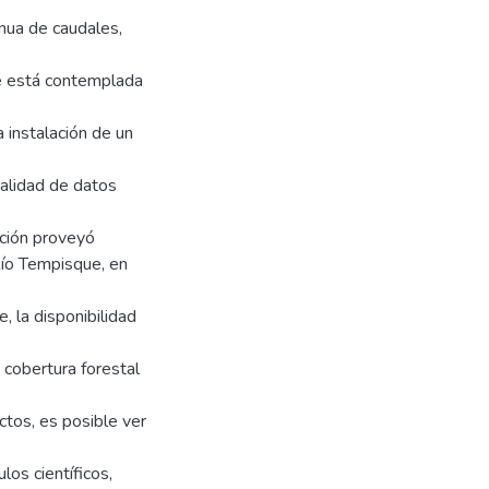
nua de caudales,
e está contemplada
 instalación de un
alidad de datos
ación proveyó
Río Tempisque, en
, la disponibilidad
 cobertura forestal
ctos, es posible ver
os científicos,