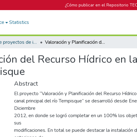
¿Cómo publicar en el Repositorio TE
ce
Statistics
Informes de proyectos de investigación
Valoración y Planificación del Recurso Hídrico en la cuenca alta y canal principal del río Tempisque
ción del Recurso Hídrico en l
pisque
Abstract
El proyecto “Valoración y Planificación del Recurso Hídrico
canal principal del río Tempisque” se desarrolló desde E
Diciembre
2012, en donde se logró completar en un 100% los objet
sus
modificaciones. En total se puede destacar la instalación 