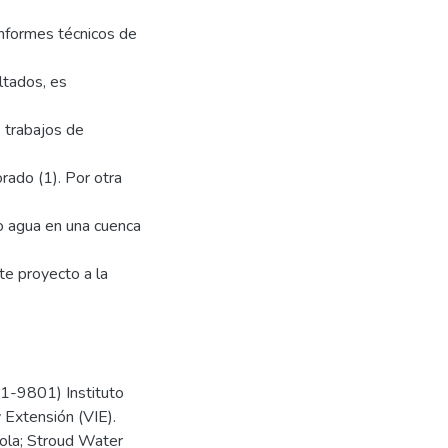
 informes técnicos de
ltados, es
6 trabajos de
orado (1). Por otra
so agua en una cuenca
te proyecto a la
1-9801) Instituto
y Extensión (VIE).
cola; Stroud Water