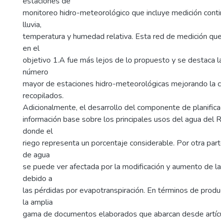
estaciones de
monitoreo hidro-meteorológico que incluye medición conti
lluvia,
temperatura y humedad relativa. Esta red de medición qu
en el
objetivo 1.A fue más lejos de lo propuesto y se destaca la
número
mayor de estaciones hidro-meteorológicas mejorando la c
recopilados.
Adicionalmente, el desarrollo del componente de planific
información base sobre los principales usos del agua del 
donde el
riego representa un porcentaje considerable. Por otra parte
de agua
se puede ver afectada por la modificación y aumento de la
debido a
las pérdidas por evapotranspiración. En términos de produ
la amplia
gama de documentos elaborados que abarcan desde artícul