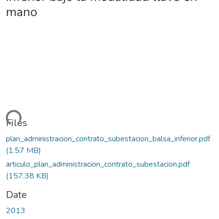
mano
ding...
Files
plan_administracion_contrato_subestacion_balsa_inferior.pdf
(1.57 MB)
articulo_plan_administracion_contrato_subestacion.pdf
(157.38 KB)
Date
2013