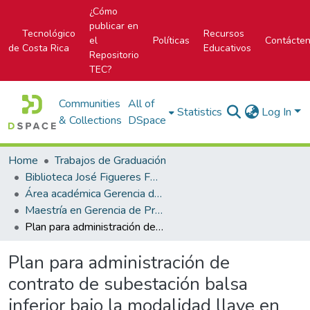
¿Cómo
publicar en
Tecnológico
Recursos
el
Políticas
Contácte
de Costa Rica
Educativos
Repositorio
TEC?
Communities
All of
Statistics
Log In
& Collections
DSpace
Home
Trabajos de Graduación
Biblioteca José Figueres Ferrer
Área académica Gerencia de Proyectos
Maestría en Gerencia de Proyectos
Plan para administración de contrato de subestación balsa inferior bajo la modalidad llave en mano
Plan para administración de
contrato de subestación balsa
inferior bajo la modalidad llave en