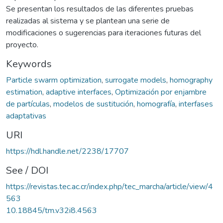
Se presentan los resultados de las diferentes pruebas
realizadas al sistema y se plantean una serie de
modificaciones o sugerencias para iteraciones futuras del
proyecto.
Keywords
Particle swarm optimization
,
surrogate models
,
homography
estimation
,
adaptive interfaces
,
Optimización por enjambre
de partículas
,
modelos de sustitución
,
homografía
,
interfases
adaptativas
URI
https://hdl.handle.net/2238/17707
See / DOI
https://revistas.tec.ac.cr/index.php/tec_marcha/article/view/4
563
10.18845/tm.v32i8.4563