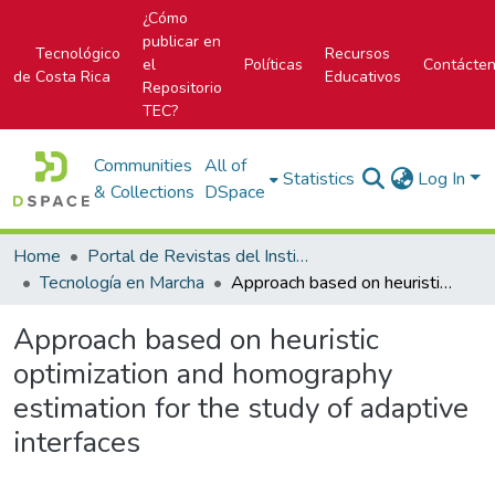
¿Cómo
publicar en
Tecnológico
Recursos
el
Políticas
Contácte
de Costa Rica
Educativos
Repositorio
TEC?
Communities
All of
Statistics
Log In
& Collections
DSpace
Home
Portal de Revistas del Instituto Tecnológico de Costa Rica
Tecnología en Marcha
Approach based on heuristic optimization and homography estimation for the study of adaptive interfaces
Approach based on heuristic
optimization and homography
estimation for the study of adaptive
interfaces