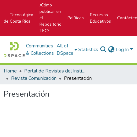
¿Cómo
publicar en
Tecnológico
Recursos
el
Políticas
Contácte
de Costa Rica
Educativos
Repositorio
TEC?
Communities
All of
Statistics
Log In
& Collections
DSpace
Home
Portal de Revistas del Instituto Tecnológico de Costa Rica
Revista Comunicación
Presentación
Presentación