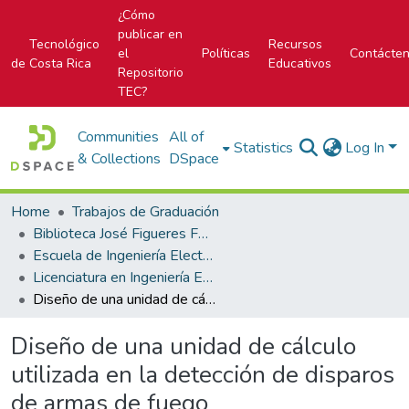
¿Cómo
publicar en
Tecnológico
Recursos
el
Políticas
Contácte
de Costa Rica
Educativos
Repositorio
TEC?
Communities
All of
Statistics
Log In
& Collections
DSpace
Home
Trabajos de Graduación
Biblioteca José Figueres Ferrer
Escuela de Ingeniería Electrónica
Licenciatura en Ingeniería Electrónica
Diseño de una unidad de cálculo utilizada en la detección de disparos de armas de fuego
Diseño de una unidad de cálculo
utilizada en la detección de disparos
de armas de fuego