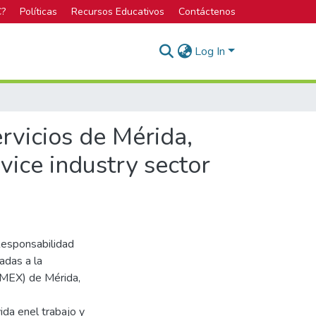
C?
Políticas
Recursos Educativos
Contáctenos
Log In
rvicios de Mérida,
vice industry sector
 Responsabilidad
adas a la
RMEX) de Mérida,
ida enel trabajo y