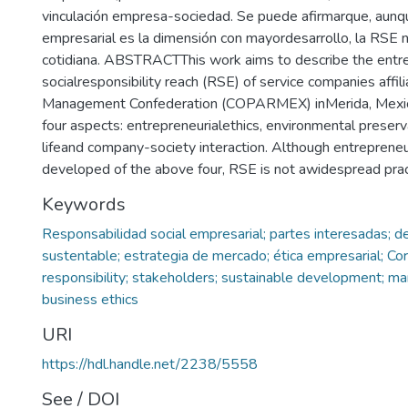
vinculación empresa-sociedad. Se puede afirmarque, aunqu
empresarial es la dimensión con mayordesarrollo, la RSE n
cotidiana. ABSTRACTThis work aims to describe the entre
socialresponsibility reach (RSE) of service companies affi
Management Confederation (COPARMEX) inMerida, Mexico
four aspects: entrepreneurialethics, environmental preserva
lifeand company-society interaction. Although entrepreneur
developed of the above four, RSE is not awidespread prac
Keywords
Responsabilidad social empresarial; partes interesadas; de
sustentable; estrategia de mercado; ética empresarial; Cor
responsibility; stakeholders; sustainable development; ma
business ethics
URI
https://hdl.handle.net/2238/5558
See / DOI