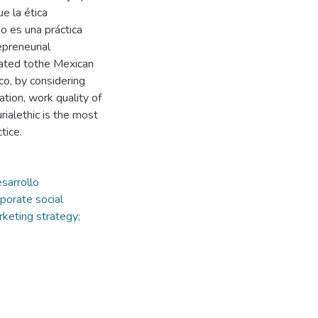
e la ética
o es una práctica
preneurial
liated tothe Mexican
, by considering
tion, work quality of
ialethic is the most
tice.
sarrollo
porate social
rketing strategy;