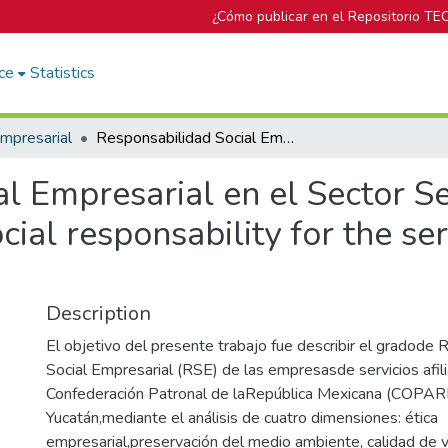
¿Cómo publicar en el Repositorio TE
ce
Statistics
mpresarial
Responsabilidad Social Empresarial en el Sector Servicios de Mérida, Yucatán (Corporate social responsability for the service industry sector in Mérida, Yucatán)
l Empresarial en el Sector Se
ial responsability for the ser
Description
El objetivo del presente trabajo fue describir el gradode
Social Empresarial (RSE) de las empresasde servicios afili
Confederación Patronal de laRepública Mexicana (COPA
Yucatán,mediante el análisis de cuatro dimensiones: ética
empresarial,preservación del medio ambiente, calidad de v