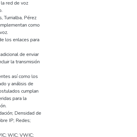
 la red de voz
o.
, Turrialba, Pérez
e implementan como
voz.
de los enlaces para
adicional de enviar
cluir la transmisión
entes así como los
ado y análisis de
postulados cumplan
ridas para la
ión.
idación; Densidad de
obre IP; Redes;
VIC; WIC; VWIC;