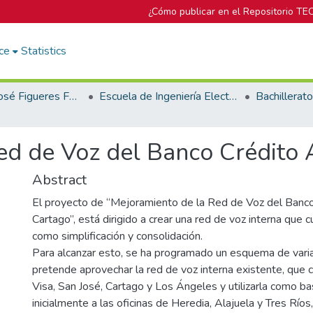
¿Cómo publicar en el Repositorio TE
ce
Statistics
Biblioteca José Figueres Ferrer
Escuela de Ingeniería Electrónica
ed de Voz del Banco Crédito 
Abstract
El proyecto de “Mejoramiento de la Red de Voz del Banco
Cartago”, está dirigido a crear una red de voz interna que
como simplificación y consolidación.
Para alcanzar esto, se ha programado un esquema de varia
pretende aprovechar la red de voz interna existente, que c
Visa, San José, Cartago y Los Ángeles y utilizarla como b
inicialmente a las oficinas de Heredia, Alajuela y Tres Ríos