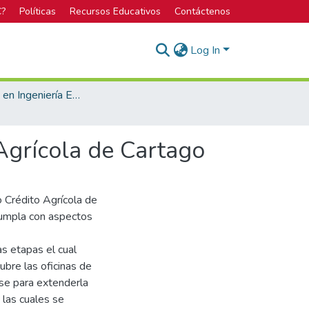
C?
Políticas
Recursos Educativos
Contáctenos
Log In
Bachillerato en Ingeniería Electrónica
Agrícola de Cartago
 Crédito Agrícola de
 cumpla con aspectos
s etapas el cual
ubre las oficinas de
ase para extenderla
, las cuales se