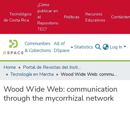
¿Cómo
publicar en
Tecnológico
Recursos
el
Políticas
Contácte
de Costa Rica
Educativos
Repositorio
TEC?
Communities
All of
Statistics
Log In
& Collections
DSpace
Home
Portal de Revistas del Instituto Tecnológico de Costa Rica
Tecnología en Marcha
Wood Wide Web: communication through the mycorrhizal network
Wood Wide Web: communication
through the mycorrhizal network