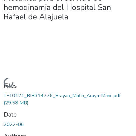
hemodinamia del Hospital San
Rafael de Alajuela
Loading...
Files
TF10121_BIB314776_Brayan_Matin_Araya-Marin.pdf
(29.58 MB)
Date
2022-06