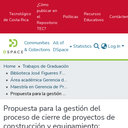
¿Cómo
publicar en
Tecnológico
Recursos
el
Políticas
Contácte
de Costa Rica
Educativos
Repositorio
TEC?
Communities
All of
Statistics
Log In
& Collections
DSpace
Home
Trabajos de Graduación
Biblioteca José Figueres Ferrer
Área académica Gerencia de Proyectos
Maestría en Gerencia de Proyectos
Propuesta para la gestión del proceso de cierre de proyectos de construcción y equipamiento: Hospitales periféricos
Propuesta para la gestión del
proceso de cierre de proyectos de
construcción y equipamiento: