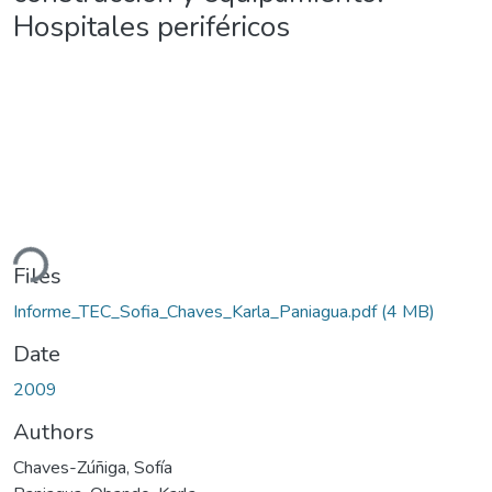
Hospitales periféricos
ding...
Files
Informe_TEC_Sofia_Chaves_Karla_Paniagua.pdf
(4 MB)
Date
2009
Authors
Chaves-Zúñiga, Sofía