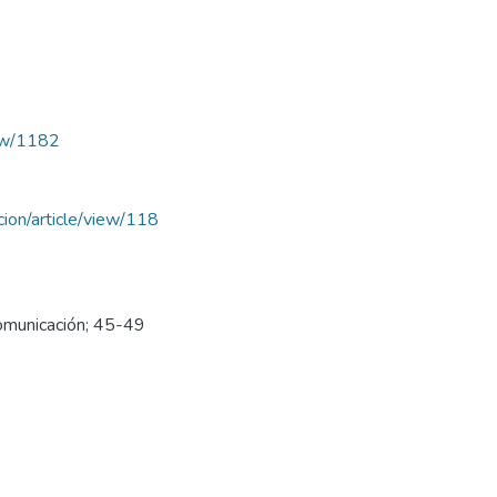
iew/1182
acion/article/view/118
Comunicación; 45-49