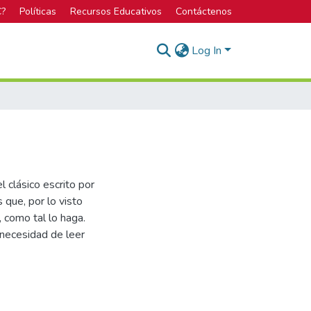
C?
Políticas
Recursos Educativos
Contáctenos
Log In
el clásico escrito por
 que, por lo visto
 como tal lo haga.
a necesidad de leer