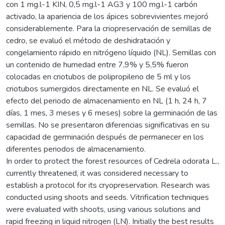
con 1 mg.l-1 KIN, 0,5 mg.l-1 AG3 y 100 mg.l-1 carbón
activado, la apariencia de los ápices sobrevivientes mejoró
considerablemente. Para la criopreservación de semillas de
cedro, se evaluó el método de deshidratación y
congelamiento rápido en nitrógeno líquido (NL). Semillas con
un contenido de humedad entre 7,9% y 5,5% fueron
colocadas en criotubos de polipropileno de 5 ml y los
criotubos sumergidos directamente en NL. Se evaluó el
efecto del periodo de almacenamiento en NL (1 h, 24 h, 7
días, 1 mes, 3 meses y 6 meses) sobre la germinación de las
semillas. No se presentaron diferencias significativas en su
capacidad de germinación después de permanecer en los
diferentes periodos de almacenamiento.
In order to protect the forest resources of Cedrela odorata L.,
currently threatened, it was considered necessary to
establish a protocol for its cryopreservation. Research was
conducted using shoots and seeds. Vitrification techniques
were evaluated with shoots, using various solutions and
rapid freezing in liquid nitrogen (LN). Initially the best results