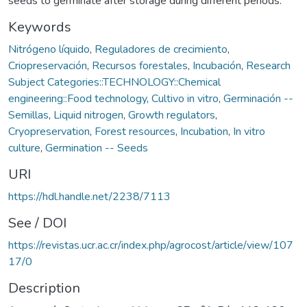
seeds to germinate after storage during different periods.
Keywords
Nitrógeno líquido
,
Reguladores de crecimiento
,
Criopreservación
,
Recursos forestales
,
Incubación
,
Research
Subject Categories::TECHNOLOGY::Chemical
engineering::Food technology
,
Cultivo in vitro
,
Germinación --
Semillas
,
Liquid nitrogen
,
Growth regulators
,
Cryopreservation
,
Forest resources
,
Incubation
,
In vitro
culture
,
Germination -- Seeds
URI
https://hdl.handle.net/2238/7113
See / DOI
https://revistas.ucr.ac.cr/index.php/agrocost/article/view/107
17/0
Description