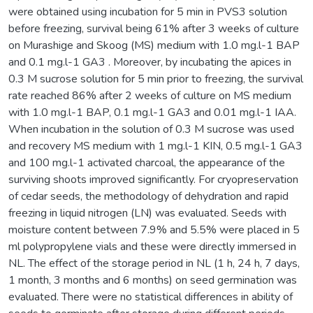
were obtained using incubation for 5 min in PVS3 solution
before freezing, survival being 61% after 3 weeks of culture
on Murashige and Skoog (MS) medium with 1.0 mg.l-1 BAP
and 0.1 mg.l-1 GA3 . Moreover, by incubating the apices in
0.3 M sucrose solution for 5 min prior to freezing, the survival
rate reached 86% after 2 weeks of culture on MS medium
with 1.0 mg.l-1 BAP, 0.1 mg.l-1 GA3 and 0.01 mg.l-1 IAA.
When incubation in the solution of 0.3 M sucrose was used
and recovery MS medium with 1 mg.l-1 KIN, 0.5 mg.l-1 GA3
and 100 mg.l-1 activated charcoal, the appearance of the
surviving shoots improved significantly. For cryopreservation
of cedar seeds, the methodology of dehydration and rapid
freezing in liquid nitrogen (LN) was evaluated. Seeds with
moisture content between 7.9% and 5.5% were placed in 5
ml polypropylene vials and these were directly immersed in
NL. The effect of the storage period in NL (1 h, 24 h, 7 days,
1 month, 3 months and 6 months) on seed germination was
evaluated. There were no statistical differences in ability of