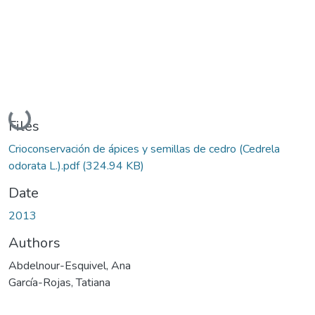
Loading...
Files
Crioconservación de ápices y semillas de cedro (Cedrela
odorata L.).pdf
(324.94 KB)
Date
2013
Authors
Abdelnour-Esquivel, Ana
García-Rojas, Tatiana