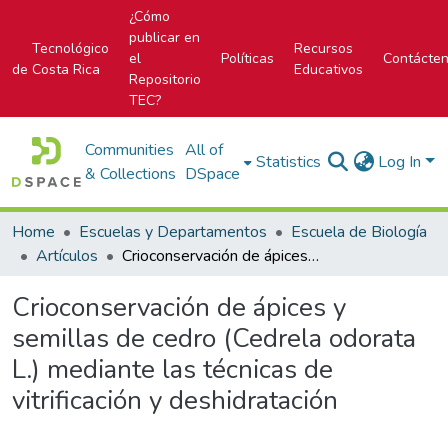
¿Cómo
publicar en
Tecnológico
Recursos
el
Políticas
Contácte
de Costa Rica
Educativos
Repositorio
TEC?
Communities
All of
Statistics
Log In
& Collections
DSpace
Home
Escuelas y Departamentos
Escuela de Biología
Artículos
Crioconservación de ápices y semillas de cedro (Cedrela odorata L.) mediante las técnicas de vitrificación y deshidratación
Crioconservación de ápices y
semillas de cedro (Cedrela odorata
L.) mediante las técnicas de
vitrificación y deshidratación