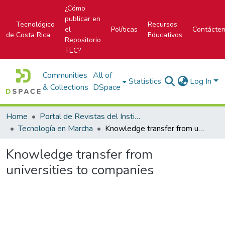
¿Cómo
publicar en
Tecnológico
Recursos
el
Políticas
Contácte
de Costa Rica
Educativos
Repositorio
TEC?
Communities
All of
Statistics
Log In
& Collections
DSpace
Home
Portal de Revistas del Instituto Tecnológico de Costa Rica
Tecnología en Marcha
Knowledge transfer from universities to companies
Knowledge transfer from
universities to companies