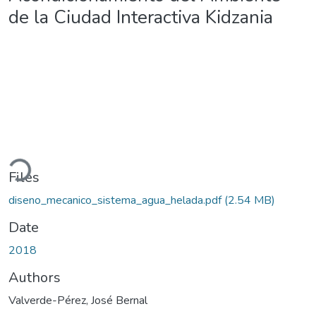
de la Ciudad Interactiva Kidzania
oading...
Files
diseno_mecanico_sistema_agua_helada.pdf
(2.54 MB)
Date
2018
Authors
Valverde-Pérez, José Bernal