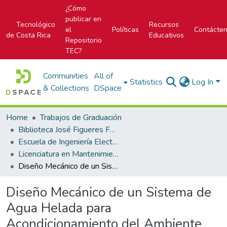
¿Cómo
publicar en
Tecnológico
Recursos
el
Políticas
Contácte
de Costa Rica
Educativos
Repositorio
TEC?
Communities
All of
Statistics
Log In
& Collections
DSpace
Home
Trabajos de Graduación
Biblioteca José Figueres Ferrer
Escuela de Ingeniería Electromecánica
Licenciatura en Mantenimiento Industrial
Diseño Mecánico de un Sistema de Agua Helada para Acondicionamiento del Ambiente de la Ciudad Interactiva Kidzania
Diseño Mecánico de un Sistema de
Agua Helada para
Acondicionamiento del Ambiente