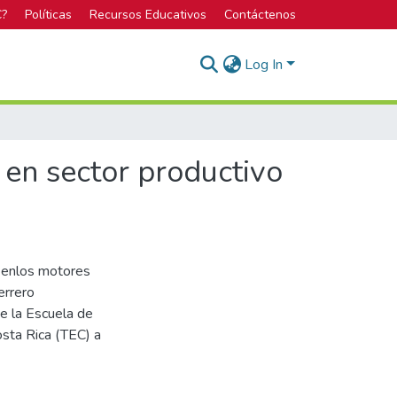
C?
Políticas
Recursos Educativos
Contáctenos
Log In
 en sector productivo
a enlos motores
errero
de la Escuela de
osta Rica (TEC) a