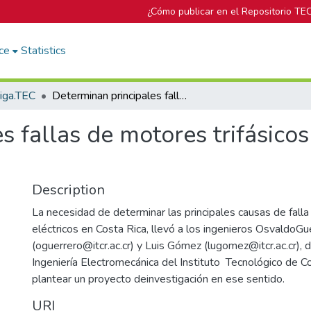
¿Cómo publicar en el Repositorio TE
ce
Statistics
tiga.TEC
Determinan principales fallas de motores trifásicos en sector productivo costariicense
s fallas de motores trifásicos
Description
La necesidad de determinar las principales causas de fall
eléctricos en Costa Rica, llevó a los ingenieros OsvaldoGu
(oguerrero@itcr.ac.cr) y Luis Gómez (lugomez@itcr.ac.cr), 
Ingeniería Electromecánica del Instituto Tecnológico de C
plantear un proyecto deinvestigación en ese sentido.
URI