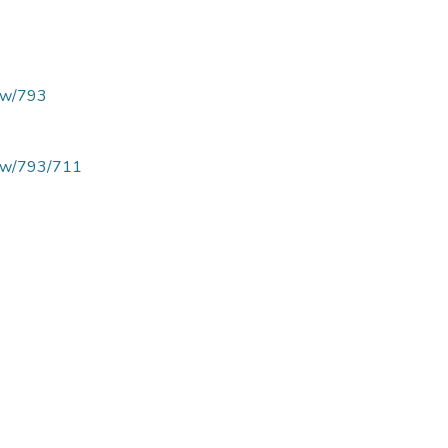
view/793
/view/793/711