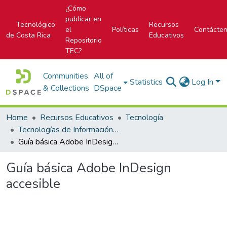
¿Cómo
publicar en
Tecnológico
Recursos
el
Políticas
Contácte
de Costa Rica
Educativos
Repositorio
TEC?
Communities
All of
Statistics
Log In
& Collections
DSpace
Home
Recursos Educativos
Tecnología
Tecnologías de Información (TI)
Guía básica Adobe InDesign accesible
Guía básica Adobe InDesign
accesible