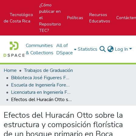
¿Cómo
publicar en
Tecnológico
Recursos
el
Políticas
Contácte
de Costa Rica
Educativos
Repositorio
TEC?
Communities
All of
Statistics
Log In
& Collections
DSpace
Home
Trabajos de Graduación
Biblioteca José Figueres Ferrer
Escuela de Ingeniería Forestal
Licenciatura en Ingeniería Forestal
Efectos del Huracán Otto sobre la estructura y composición florística de un bosque primario en Boca Tapada de Pital, San Carlos, Costa Rica
Efectos del Huracán Otto sobre la
estructura y composición florística
de un bosque primario en Boca