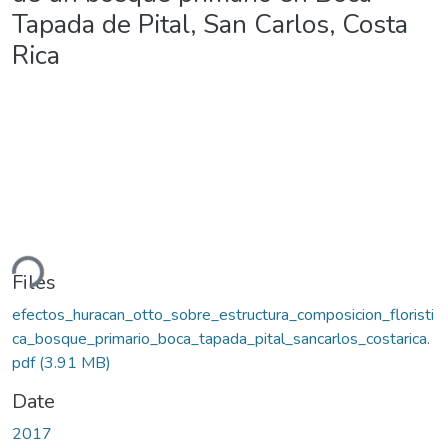
Tapada de Pital, San Carlos, Costa
Rica
ding...
Files
efectos_huracan_otto_sobre_estructura_composicion_floristi
ca_bosque_primario_boca_tapada_pital_sancarlos_costarica.
pdf
(3.91 MB)
Date
2017