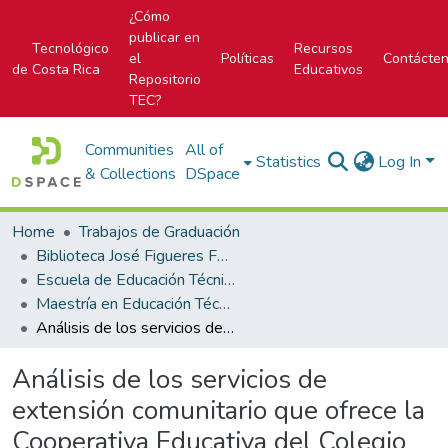
¿Cómo
publicar en
Tecnológico
Recursos
el
Políticas
Contácte
de Costa Rica
Educativos
Repositorio
TEC?
Communities
All of
Statistics
Log In
& Collections
DSpace
Home
Trabajos de Graduación
Biblioteca José Figueres Ferrer
Escuela de Educación Técnica
Maestría en Educación Técnica
Análisis de los servicios de extensión comunitario que ofrece la Cooperativa Educativa del Colegio Técnico Profesional de Piedades Sur, San Ramón, Alajuela
Análisis de los servicios de
extensión comunitario que ofrece la
Cooperativa Educativa del Colegio