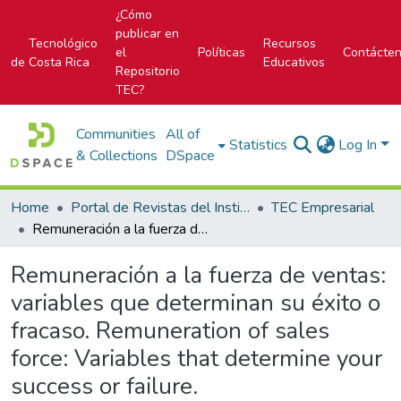
¿Cómo
publicar en
Tecnológico
Recursos
el
Políticas
Contácte
de Costa Rica
Educativos
Repositorio
TEC?
Communities
All of
Statistics
Log In
& Collections
DSpace
Home
Portal de Revistas del Instituto Tecnológico de Costa Rica
TEC Empresarial
Remuneración a la fuerza de ventas: variables que determinan su éxito o fracaso. Remuneration of sales force: Variables that determine your success or failure.
Remuneración a la fuerza de ventas:
variables que determinan su éxito o
fracaso. Remuneration of sales
force: Variables that determine your
success or failure.