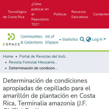
¿Cómo
publicar en
Tecnológico
Recursos
el
Políticas
Contácte
de Costa Rica
Educativos
Repositorio
TEC?
Communities
All of
Statistics
Log In
& Collections
DSpace
Home
Portal de Revistas del Instituto Tecnológico de Costa Rica
Revista Forestal Mesoamericana Kurú
Determinación de condiciones apropiadas de cepillado para el amarillón de plantación en Costa Rica, Terminalia amazonia (J.F. GMEL.) Exell.
Determinación de condiciones
apropiadas de cepillado para el
amarillón de plantación en Costa
Rica, Terminalia amazonia (J.F.