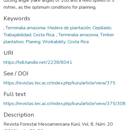
cutting angle (rake angle) of 10o and a feed speed of 9
m/min., as the optimum conditions for planning.
Keywords
,
Terminalia amazonia; Madera de plantación; Cepillado;
Trabajabilidad; Costa Rica
,
,
Terminalia amazonia; Timber
plantation; Planing; Workability; Costa Rica
URI
https://hdl.handle.net/2238/8041
See / DOI
https://revistas.tec.ac.cr/index.php/kuru/article/view/375
Full text
https://revistas.tec.ac.cr/index.php/kuru/article/view/375/308
Description
Revista Forestal Mesoamericana Kurú; Vol. 8, Núm. 20