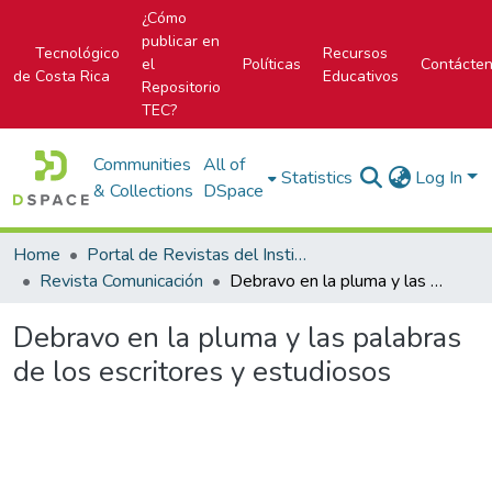
¿Cómo
publicar en
Tecnológico
Recursos
el
Políticas
Contácte
de Costa Rica
Educativos
Repositorio
TEC?
Communities
All of
Statistics
Log In
& Collections
DSpace
Home
Portal de Revistas del Instituto Tecnológico de Costa Rica
Revista Comunicación
Debravo en la pluma y las palabras de los escritores y estudiosos
Debravo en la pluma y las palabras
de los escritores y estudiosos