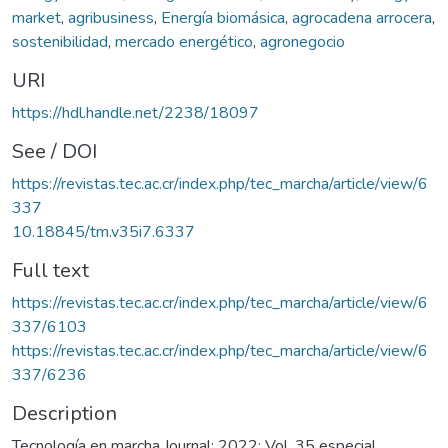
market
,
agribusiness
,
Energía biomásica
,
agrocadena arrocera
,
sostenibilidad
,
mercado energético
,
agronegocio
URI
https://hdl.handle.net/2238/18097
See / DOI
https://revistas.tec.ac.cr/index.php/tec_marcha/article/view/6
337
10.18845/tm.v35i7.6337
Full text
https://revistas.tec.ac.cr/index.php/tec_marcha/article/view/6
337/6103
https://revistas.tec.ac.cr/index.php/tec_marcha/article/view/6
337/6236
Description
Tecnología en marcha Journal; 2022: Vol. 35 especial.