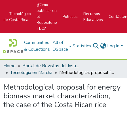
¿Cómo
publicar en
Tecnológico
Recursos
el
Políticas
Contácte
de Costa Rica
Educativos
Repositorio
TEC?
Communities
All of
Statistics
Log In
& Collections
DSpace
Home
Portal de Revistas del Instituto Tecnológico de Costa Rica
Tecnología en Marcha
Methodological proposal for energy biomass market characterization, the case of the Costa Rican rice
Methodological proposal for energy
biomass market characterization,
the case of the Costa Rican rice