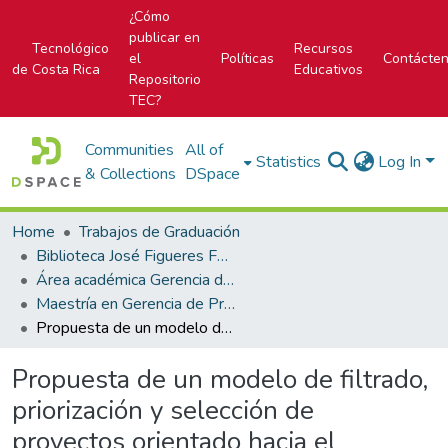
¿Cómo
publicar en
Tecnológico
Recursos
el
Políticas
Contácte
de Costa Rica
Educativos
Repositorio
TEC?
Communities
All of
Statistics
Log In
& Collections
DSpace
Home
Trabajos de Graduación
Biblioteca José Figueres Ferrer
Área académica Gerencia de Proyectos
Maestría en Gerencia de Proyectos
Propuesta de un modelo de filtrado, priorización y selección de proyectos orientado hacia el cumplimiento de los compromisos de gestión del Departamento de Ingeniería y Mantenimiento del Hospital Los Chiles
Propuesta de un modelo de filtrado,
priorización y selección de
proyectos orientado hacia el