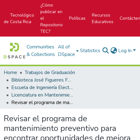
¿Cómo
publicar en
Tecnológico
Recursos
el
Políticas
Contácte
de Costa Rica
Educativos
Repositorio
TEC?
Communities
All of
Statistics
Log In
& Collections
DSpace
Home
Trabajos de Graduación
Biblioteca José Figueres Ferrer
Escuela de Ingeniería Electromecánica
Licenciatura en Mantenimiento Industrial
Revisar el programa de mantenimiento preventivo para encontrar oportunidades de mejora e incorporación de las bases del mantenimiento autónomo como introducción al TPM
Revisar el programa de
mantenimiento preventivo para
encontrar oportunidades de mejora