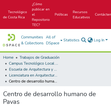
¿Cómo
publicar en
Tecnológico
Recursos
el
Políticas
Contácte
de Costa Rica
Educativos
Repositorio
TEC?
Communities
All of
Statistics
Log In
& Collections
DSpace
Home
Trabajos de Graduación
Campus Tecnológico Local San José
Escuela de Arquitectura y Urbanismo
Licenciatura en Arquitectura y Urbanismo
Centro de desarrollo humano de Pavas
Centro de desarrollo humano de
Pavas