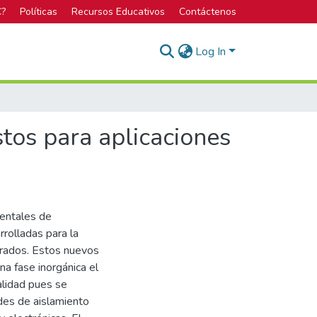
C?
Políticas
Recursos Educativos
Contáctenos
Log In
tos para aplicaciones
entales de
rrolladas para la
rados. Estos nuevos
na fase inorgánica el
alidad pues se
des de aislamiento