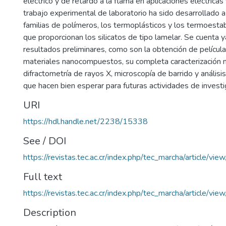
eléctrico y de retardo a la flama en aplicaciones eléctricas 
trabajo experimental de laboratorio ha sido desarrollado a
familias de polímeros, los termoplásticos y los termoestabl
que proporcionan los silicatos de tipo lamelar. Se cuenta 
resultados preliminares, como son la obtención de pelícu
materiales nanocompuestos, su completa caracterización
difractometría de rayos X, microscopía de barrido y anális
que hacen bien esperar para futuras actividades de investi
URI
https://hdl.handle.net/2238/15338
See / DOI
https://revistas.tec.ac.cr/index.php/tec_marcha/article/vie
Full text
https://revistas.tec.ac.cr/index.php/tec_marcha/article/vi
Description