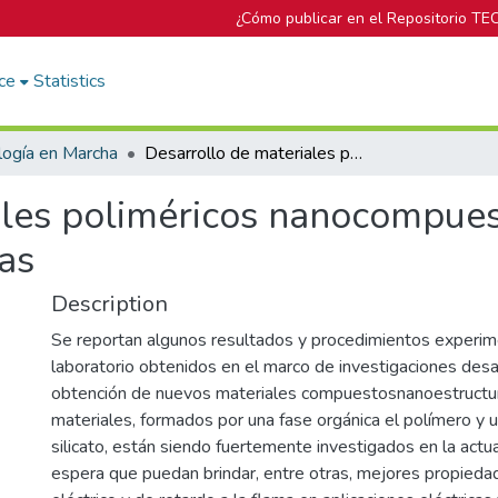
¿Cómo publicar en el Repositorio TE
ce
Statistics
logía en Marcha
Desarrollo de materiales poliméricos nanocompuestos para aplicaciones eléctricas y electrónicas
ales poliméricos nanocompues
cas
Description
Se reportan algunos resultados y procedimientos experim
laboratorio obtenidos en el marco de investigaciones desa
obtención de nuevos materiales compuestosnanoestructu
materiales, formados por una fase orgánica el polímero y u
silicato, están siendo fuertemente investigados en la actu
espera que puedan brindar, entre otras, mejores propieda