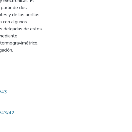
y electrónicas. El
 partir de dos
es y de las arcillas
ya con algunos
las delgadas de estos
 mediante
istermogravimétrico,
gación.
w/43
ew/43/42