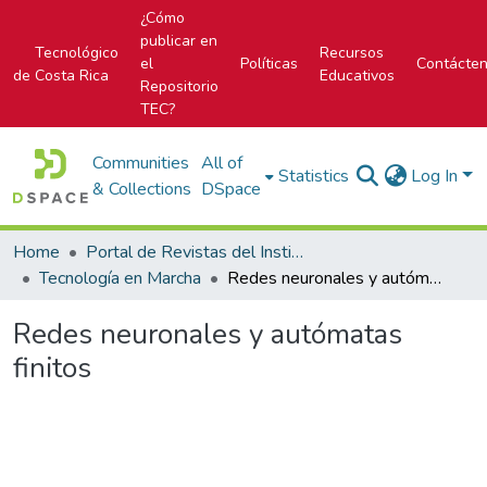
¿Cómo
publicar en
Tecnológico
Recursos
el
Políticas
Contácte
de Costa Rica
Educativos
Repositorio
TEC?
Communities
All of
Statistics
Log In
& Collections
DSpace
Home
Portal de Revistas del Instituto Tecnológico de Costa Rica
Tecnología en Marcha
Redes neuronales y autómatas finitos
Redes neuronales y autómatas
finitos