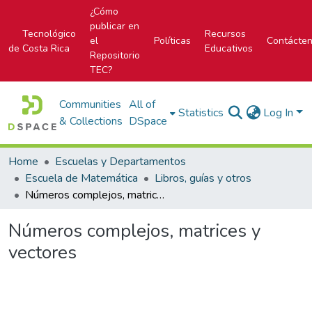
¿Cómo
publicar en
Tecnológico
Recursos
el
Políticas
Contácte
de Costa Rica
Educativos
Repositorio
TEC?
Communities
All of
Statistics
Log In
& Collections
DSpace
Home
Escuelas y Departamentos
Escuela de Matemática
Libros, guías y otros
Números complejos, matrices y vectores
Números complejos, matrices y
vectores