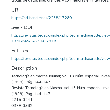
tablas de datos más grandes y con mejoras en interfaces.
URI
https://hdl.handle.net/2238/17280
See / DOI
https://revistas.tec.ac.cr/index.php/tec_marcha/article/vi
10.18845/tm.v13i0.2918
Full text
https://revistas.tec.ac.cr/index.php/tec_marcha/article/v
Description
Tecnología en marcha Journal; Vol. 13 Núm. especial. Inves
(1999); Pág. 144-147
Revista Tecnología en Marcha; Vol. 13 Núm. especial. Inve
(1999); Pág. 144-147
2215-3241
0379-3982