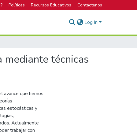
C?
Políticas
Recursos Educativos
Contáctenos
Log In
 mediante técnicas
del avance que hemos
eorías
as estocásticas y
logías,
mados. Actualmente
der trabajar con