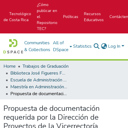
¿Cómo
publicar en
Tecnológico
Recursos
el
Políticas
Contácte
de Costa Rica
Educativos
Repositorio
TEC?
Communities
All of
Statistics
Log In
& Collections
DSpace
Home
Trabajos de Graduación
Biblioteca José Figueres Ferrer
Escuela de Administración de Empresas
Maestría en Administración de Empresas
Propuesta de documentación requerida por la Dirección de Proyectos de la Vicerrectoría
Propuesta de documentación
requerida por la Dirección de
Proyectos de la Vicerrectoría