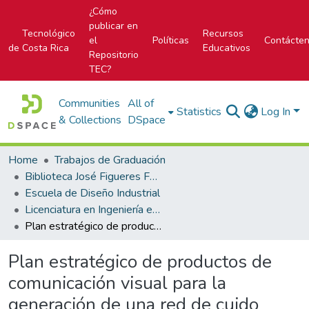
¿Cómo
publicar en
Tecnológico
Recursos
el
Políticas
Contácte
de Costa Rica
Educativos
Repositorio
TEC?
Communities
All of
Statistics
Log In
& Collections
DSpace
Home
Trabajos de Graduación
Biblioteca José Figueres Ferrer
Escuela de Diseño Industrial
Licenciatura en Ingeniería en Diseño Industrial
Plan estratégico de productos de comunicación visual para la generación de una red de cuido integrada contra casos de abandono y maltrato animal en Costa Rica
Plan estratégico de productos de
comunicación visual para la
generación de una red de cuido